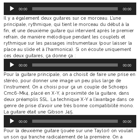
Lecteur
00:00
00:00
audio
Il y a également deux guitares sur ce morceau. L’une
principale, rythmique, qui tient le morceau du début à la
fin, et une deuxième guitare qui intervient après le premier
refrain, de manière mélodique pendant les couplets et
rythmique sur les passages instrumentaux (pour laisser la
place au slide et à l’harmonica). Si on écoute uniquement
ces deux guitares, ça donne ça :
Lecteur
00:00
00:00
audio
Pour la guitare principale, on a choisit de faire une prise en
stéréo, pour donner une image un peu plus large de
l’instrument. On a choisi pour ça un couple de Schoeps
Cmc6-Mk4, placé en X-Y, à proximité de la guitare, dans
deux préamplis SSL. La technique X-Y a l’avantage dans ce
genre de prise d’avoir une très bonne compatibilité mono.
La guitare était une Gibson J45.
Lecteur
00:00
00:00
audio
Pour la deuxième guitare (jouée sur une Taylor) on voulait
un son qui tranche radicalement de la première. On a