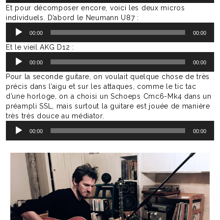
Et pour décomposer encore, voici les deux micros
individuels. D’abord le Neumann U87 :
Lecteur
00:00
00:00
audio
Et le vieil AKG D12 :
Lecteur
00:00
00:00
audio
Pour la seconde guitare, on voulait quelque chose de très
précis dans l’aigu et sur les attaques, comme le tic tac
d’une horloge, on a choisi un Schoeps Cmc6-Mk4 dans un
préampli SSL, mais surtout la guitare est jouée de manière
très très douce au médiator.
Lecteur
00:00
00:00
audio