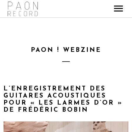
LE STUDIO
RÉFÉRENCES
Philosophie
PHOTOS
Albums
Lieux
PAON ! WEBZINE
PAON ! WEBZINE
Videos
Equipement
L’ENREGISTREMENT DES
GUITARES ACOUSTIQUES
POUR « LES LARMES D’OR »
DE FRÉDÉRIC BOBIN