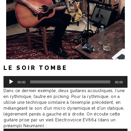
LE SOIR TOMBE
Lecteur
00:00
00:00
audio
Dans ce dernier exemple, deux guitares acoustiques, l’une
en rythmique, l’autre en picking. Pour la rythmique, on a
utilisé une technique similaire à l’exemple précédent, en
mélangeant le son d’un micro dynamique et d’un statique,
légèrement panés à gauche et à droite. On écoute cette
guitare prise par un vieil Electrovoice EV664 (dans un
préampli Neumann) :