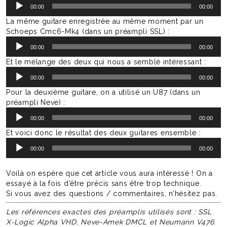
Lecteur
00:00
00:00
audio
La même guitare enregistrée au même moment par un
Schoeps Cmc6-Mk4 (dans un préampli SSL) :
Lecteur
00:00
00:00
audio
Et le mélange des deux qui nous a semblé intéressant :
Lecteur
00:00
00:00
audio
Pour la deuxième guitare, on a utilisé un U87 (dans un
préampli Neve) :
Lecteur
00:00
00:00
audio
Et voici donc le résultat des deux guitares ensemble :
Lecteur
00:00
00:00
audio
Voilà on espère que cet article vous aura intéressé ! On a
essayé à la fois d’être précis sans être trop technique.
Si vous avez des questions / commentaires, n’hésitez pas.
Les références exactes des préamplis utilisés sont : SSL
X-Logic Alpha VHD, Neve-Amek DMCL et Neumann V476.