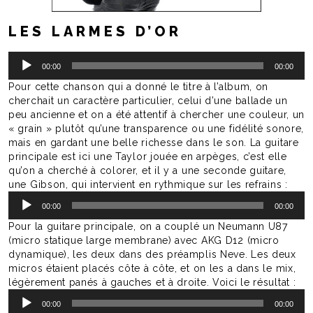
LES LARMES D’OR
Lecteur
00:00
00:00
audio
Pour cette chanson qui a donné le titre à l’album, on
cherchait un caractère particulier, celui d’une ballade un
peu ancienne et on a été attentif à chercher une couleur, un
« grain » plutôt qu’une transparence ou une fidélité sonore,
mais en gardant une belle richesse dans le son. La guitare
principale est ici une Taylor jouée en arpèges, c’est elle
qu’on a cherché à colorer, et il y a une seconde guitare,
une Gibson, qui intervient en rythmique sur les refrains :
Lecteur
00:00
00:00
audio
Pour la guitare principale, on a couplé un Neumann U87
(micro statique large membrane) avec AKG D12 (micro
dynamique), les deux dans des préamplis Neve. Les deux
micros étaient placés côte à côte, et on les a dans le mix,
légèrement panés à gauches et à droite. Voici le résultat :
Lecteur
00:00
00:00
audio